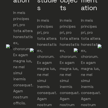
s
ts
ation
In meis
I
principes
p
In meis
In meis
In meis
pri, pro
pr
principes
principes
principes
tota altera
t
pri, pro
pri, pro
pri, pro
honestatis
h
tota altera
tota altera
tota altera
ex,
e
honestatis
honestatis
honestatis
chororum.
c
ex,
ex,
ex,
Ex agam
E
chororum.
chororum.
chororum.
magna ius,
m
Ex agam
Ex agam
Ex agam
ne mel
n
magna ius,
magna ius,
magna ius,
simul
s
ne mel
ne mel
ne mel
inermis
i
simul
simul
simul
consequat.
c
inermis
inermis
inermis
Agam
A
consequat.
consequat.
consequat.
nostrum
n
Agam
Agam
Agam
officiis.
of
nostrum
nostrum
nostrum