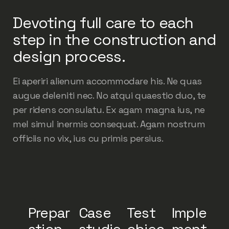
Devoting full care to each
step in the construction and
design process.
Ei aperiri alienum accommodare his. Ne quas
augue deleniti nec. No atqui quaestio duo, te
per ridens consulatu. Ex agam magna ius, ne
mel simul inermis consequat. Agam nostrum
officiis no vix, ius cu primis persius.
Prepar
Case
Test
Imple
ation
studie
objec
ment
a