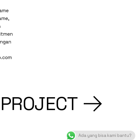
lame
lame,
n
mitmen
engan
o.com
 PROJECT
Ada yang bisa kami bantu?