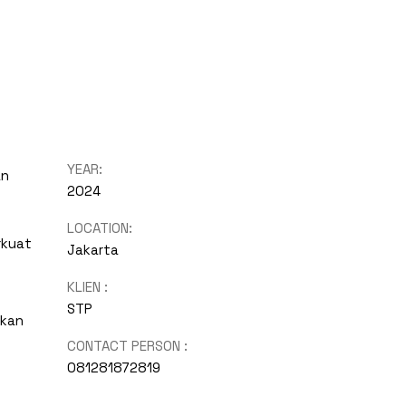
YEAR:
an
2024
LOCATION:
rkuat
Jakarta
KLIEN :
STP
ikan
CONTACT PERSON :
081281872819