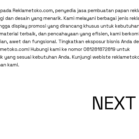
epada Reklametoko.com, penyedia jasa pembuatan papan rek
ggi dan desain yang menarik. Kami melayani berbagai jenis rek
hingga display promosi yang dirancang khusus untuk kebutuha
material terbaik, dan pencahayaan yang efisien, kami berko
ian, awet dan fungsional. Tingkatkan eksposur bisnis Anda d
lametoko.com! Hubungi kami ke nomor
081281872819
untuk
aik yang sesuai kebutuhan Anda. Kunjungi webiste
reklametok
an kami.
NEXT