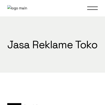
Skip
to
the
content
Jasa Reklame Toko